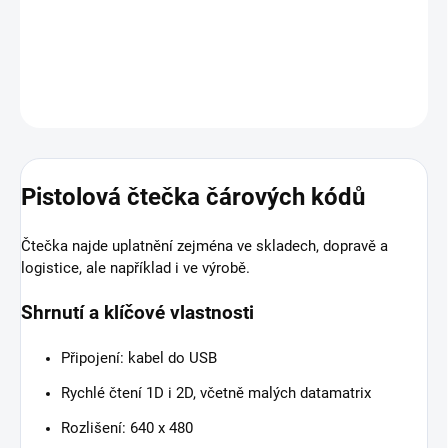
Stojan není součástí balení, lze jej
zakoupit zde
.
DETAILNÍ INFORMACE
ZEPTAT SE
HLÍDAT
Pistolová čtečka čárových kódů
Čtečka najde uplatnění zejména ve skladech, dopravě a
logistice, ale například i ve výrobě.
Shrnutí a klíčové vlastnosti
Připojení: kabel do USB
Rychlé čtení 1D i 2D, včetně malých datamatrix
Rozlišení: 640 x 480