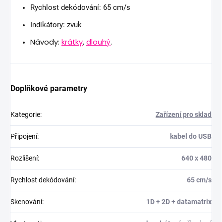
Rychlost dekódování: 65 cm/s
Indikátory: zvuk
Návody:
krátky
,
dlouhý
.
Doplňkové parametry
Kategorie
:
Zařízení pro sklad
Připojení
:
kabel do USB
Rozlišení
:
640 x 480
Rychlost dekódování
:
65 cm/s
Skenování
:
1D + 2D + datamatrix