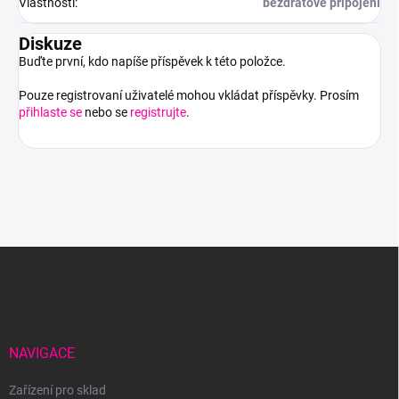
Vlastnosti
:
bezdrátové připojení
Diskuze
Buďte první, kdo napíše příspěvek k této položce.
Pouze registrovaní uživatelé mohou vkládat příspěvky. Prosím
přihlaste se
nebo se
registrujte
.
Z
á
p
a
t
í
NAVIGACE
Zařízení pro sklad