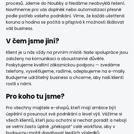
procesů. Jdeme do hloubky a hledáme neobvyklá řešení.
Navrhneme pro vás doplněk nebo automatizaci přesně
podle potřeb vašeho podnikání. Víme, že každá ušetřená
koruna a hodina se počítá a přispívá k možnosti škálovat
váš business.
V čem jsme jiní?
Klient je u nás vždy na prvním místě. Naše spolupráce jsou
založeny na komunikaci a oboustranné důvěře.
Poskytujeme kvalitní zákaznickou podporu — zvedáme
telefony, vysvětlujeme, radíme, odepisujeme na e-maily.
Budujeme udržitelný business a chceme, aby naši klienti
rostli s námi.
Pro koho tu jsme?
Pro všechny majitele e-shopů, kteří mají ambice být
úspěšní a posunout své podnikání o level výš. Vážíme si
všech klientů, kteří jsou ochotni si nechat poradit a nebojí
se velmi často úplně „překopat“ celé workflow, aby v
budoucnu mohli dosahovat lepších výsledků.