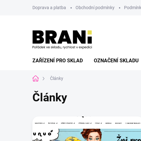
Přejít
Doprava a platba
Obchodní podmínky
Podmínk
na
obsah
ZAŘÍZENÍ PRO SKLAD
OZNAČENÍ SKLADU
Domů
Články
Články
V
ý
p
i