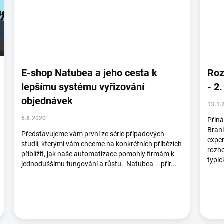
E-shop Natubea a jeho cesta k
Roz
lepšímu systému vyřizování
- 2.
objednávek
13.1.
6.8.2020
Přin
Brani
Představujeme vám první ze série případových
exper
studií, kterými vám chceme na konkrétních příbězích
rozho
přiblížit, jak naše automatizace pomohly firmám k
typic
jednoduššímu fungování a růstu. Natubea – přír...