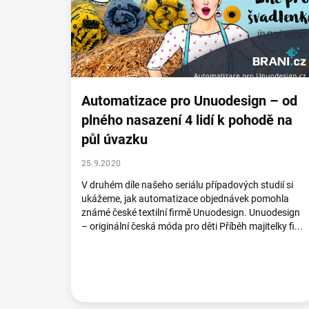
s
č
l
á
n
k
ů
Automatizace pro Unuodesign – od
plného nasazení 4 lidí k pohodě na
půl úvazku
25.9.2020
V druhém díle našeho seriálu případových studií si
ukážeme, jak automatizace objednávek pomohla
známé české textilní firmě Unuodesign. Unuodesign
– originální česká móda pro děti Příběh majitelky fi...