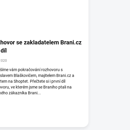
hovor se zakladatelem Brani.cz
 díl
2020
ášíme vám pokračování rozhovoru s
slavem Blaškovičem, majitelem Brani.cz a
tem na Shoptet. Přečtete si i první díl
voru, ve kterém jsme se Braniho ptali na
kého zákazníka Brani...