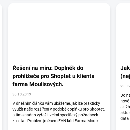
Řešení na míru: Doplněk do
Jak
prohlížeče pro Shoptet u klienta
(ne
farma Moulisových.
29.9.
30.10.2019
Do n
nově 
V dnešním článku vám ukážeme, jak lze prakticky
služb
využít naše rozšíření v podobě doplňku pro Shoptet,
aktua
a tím snadno vyřešit velmi specifický požadavek
data 
klienta. Problém jménem EAN kód Farma Moulis...