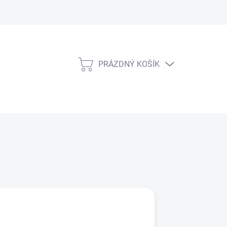
PRÁZDNÝ KOŠÍK
NÁKUPNÍ
KOŠÍK